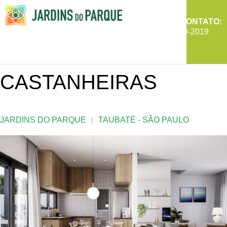
ENTRE EM CONTATO:
Jardins do Parque
Taubaté - SP
(12) 99639-2019
CASTANHEIRAS
JARDINS DO PARQUE ︱ TAUBATÉ - SÃO PAULO