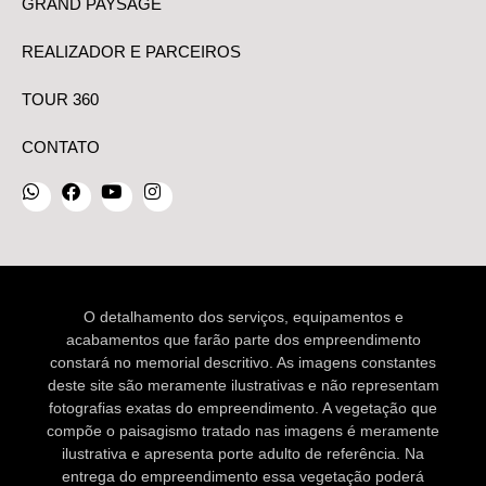
GRAND PAYSAGE
REALIZADOR E PARCEIROS
TOUR 360
CONTATO
O detalhamento dos serviços, equipamentos e
acabamentos que farão parte dos empreendimento
constará no memorial descritivo. As imagens constantes
deste site são meramente ilustrativas e não representam
fotografias exatas do empreendimento. A vegetação que
compõe o paisagismo tratado nas imagens é meramente
ilustrativa e apresenta porte adulto de referência. Na
entrega do empreendimento essa vegetação poderá